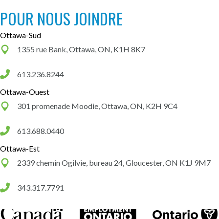
POUR NOUS JOINDRE
Ottawa-Sud
1355 rue Bank, Ottawa, ON, K1H 8K7
613.236.8244
Ottawa-Ouest
301 promenade Moodie, Ottawa, ON, K2H 9C4
613.688.0440
Ottawa-Est
2339 chemin Ogilvie, bureau 24, Gloucester, ON K1J 9M7
343.317.7791