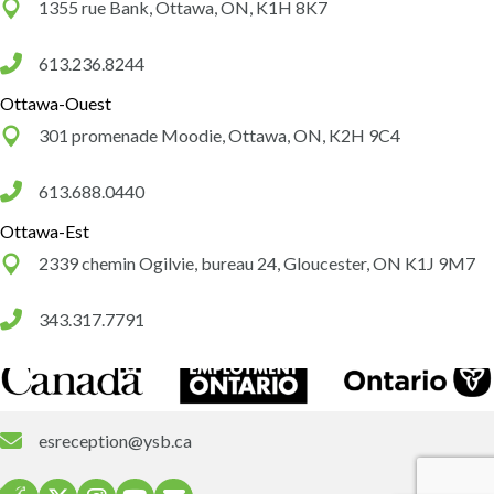
1355 rue Bank, Ottawa, ON, K1H 8K7
613.236.8244
Ottawa-Ouest
301 promenade Moodie, Ottawa, ON, K2H 9C4
613.688.0440
Ottawa-Est
2339 chemin Ogilvie, bureau 24, Gloucester, ON K1J 9M7
343.317.7791
esreception@ysb.ca
YSB on Facebook
YSB on X
YSB on Instagram
YSB on YouTube
Contact YSB via Email